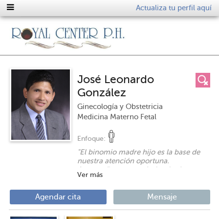
Actualiza tu perfil aquí
José Leonardo
González
Ginecología y Obstetricia
Medicina Materno Fetal
Enfoque:
"
El binomio madre hijo es la base de
nuestra atención oportuna.
Acompañar en su salud todas las
Ver más
etapas de crecimiento femenino es
nuestra misión.
Reconocer al feto como paciente
Agendar cita
Mensaje
nuevo norte de nuestra misión
"