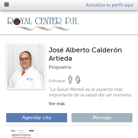
Actualiza tu perfil aquí
José Alberto Calderón
Artieda
Psiquiatría
Enfoque:
"
La Salud Mental es el aspecto más
importante de la salud del ser humano.
Su cuidado y recuperación debe estar
Ver más
en manos idóneas. La Psiquiatría
Moderna es una especialidad de la
MEDICINA y las enfermedades o
Agendar cita
Mensaje
alteraciones psiquiátricas son
problemas médicos. SI NECESITAS
AYUDA BÚSCALA, NO TE DEJES