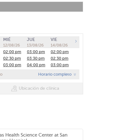
MIÉ
JUE
VIE
12/08/26
13/08/26
14/08/26
02:00 pm
03:00 pm
02:00 pm
02:30 pm
03:30 pm
02:30 pm
03:00 pm
04:00 pm
03:00 pm
03:30 pm
04:30 pm
03:30 pm
co
Horario completo
04:00 pm
05:00 pm
04:00 pm
04:30 pm
05:30 pm
04:30 pm
Ubicación de clínica
05:00 pm
05:30 pm
as Health Science Center at San