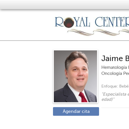
Jaime 
Hematología P
Oncología Ped
Enfoque:
Bebés
"
Especialista
edad)
"
Agendar cita