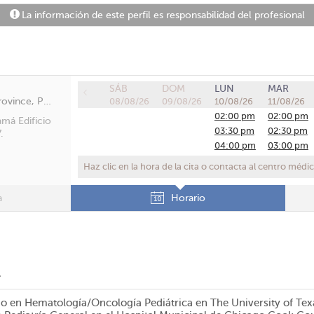
La información de este perfil es responsabilidad del profesional
SÁB
DOM
LUN
MAR
San Francisco, Panama, Panamá Province, Panamá
08/08/26
09/08/26
10/08/26
11/08/26
02:00 pm
02:00 pm
amá Edificio
03:30 pm
02:30 pm
.
04:00 pm
03:00 pm
04:30 pm
04:00 pm
Haz clic en la hora de la cita o contacta al centro médi
05:00 pm
04:30 pm
05:30 pm
05:00 pm
a
Horario
05:30 pm
l
do en Hematología/Oncología Pediátrica en The University of Tex