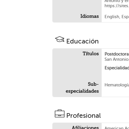
Antonio y e
https://sit
Idiomas
English, Es
Educación
Títulos
Postdoctora
San Antonio
Especialidad
Sub-
Hematología
especialidades
Profesional
Afiliaciones
American Ac