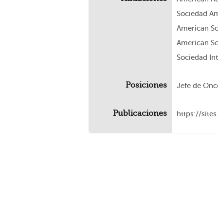
Sociedad Am
American So
American So
Sociedad In
Posiciones
Jefe de Onco
Publicaciones
https://sit