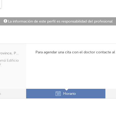
La información de este perfil es responsabilidad del profesional
Para agendar una cita con el doctor contacte a
San Francisco, Panama, Panamá Province, Panamá
amá Edificio
.
a
Horario