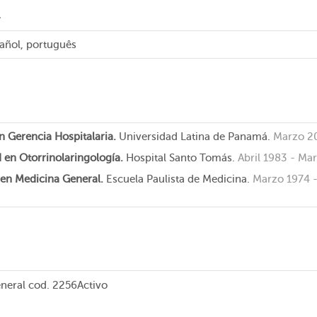
l
pañol, português
n Gerencia Hospitalaria.
Universidad Latina de Panamá.
Marzo 2
d en Otorrinolaringología.
Hospital Santo Tomás.
Abril 1983 - Ma
a en Medicina General.
Escuela Paulista de Medicina.
Marzo 1974 
eneral
cod. 2256
Activo