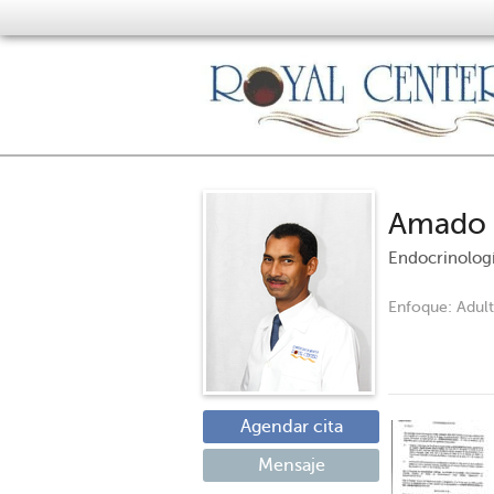
Amado 
Endocrinolog
Enfoque:
Adul
Agendar cita
Mensaje