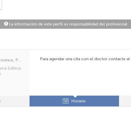
La información de este perfil es responsabilidad del profesional
Para agendar una cita con el doctor contacte a
San Francisco, Panama, Panamá Province, Panamá
amá Edificio
6.
a
Horario