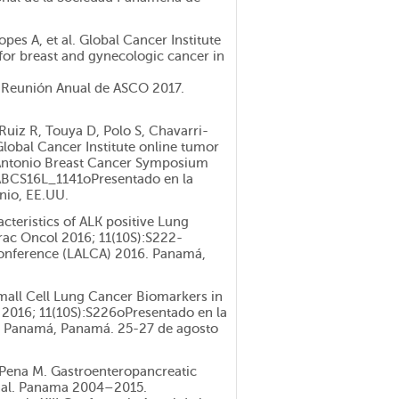
pes A, et al. Global Cancer Institute
 for breast and gynecologic cancer in
l Reunión Anual de ASCO 2017.
 Ruiz R, Touya D, Polo S, Chavarri-
lobal Cancer Institute online tumor
an Antonio Breast Cancer Symposium
ABCS16L_1141oPresentado en la
nio, EE.UU.
cteristics of ALK positive Lung
rac Oncol 2016; 11(10S):S222-
Conference (LALCA) 2016. Panamá,
mall Cell Lung Cancer Biomarkers in
 2016; 11(10S):S226oPresentado en la
6. Panamá, Panamá. 25-27 de agosto
 Pena M. Gastroenteropancreatic
onal. Panama 2004–2015.