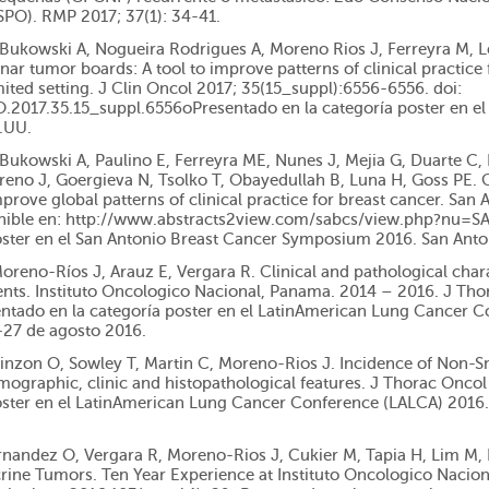
SPO). RMP 2017; 37(1): 34-41.
, Bukowski A, Nogueira Rodrigues A, Moreno Rios J, Ferreyra M, Lo
inar tumor boards: A tool to improve patterns of clinical practice
ited setting. J Clin Oncol 2017; 35(15_suppl):6556-6556. doi:
.2017.35.15_suppl.6556oPresentado en la categoría poster en e
.UU.
, Bukowski A, Paulino E, Ferreyra ME, Nunes J, Mejia G, Duarte C,
eno J, Goergieva N, Tsolko T, Obayedullah B, Luna H, Goss PE. G
prove global patterns of clinical practice for breast cancer. S
nible en: http://www.abstracts2view.com/sabcs/view.php?nu=S
oster en el San Antonio Breast Cancer Symposium 2016. San Anto
oreno-Ríos J, Arauz E, Vergara R. Clinical and pathological chara
ents. Instituto Oncologico Nacional, Panama. 2014 – 2016. J Tho
ntado en la categoría poster en el LatinAmerican Lung Cancer 
27 de agosto 2016.
Pinzon O, Sowley T, Martin C, Moreno-Rios J. Incidence of Non-S
ographic, clinic and histopathological features. J Thorac Oncol
oster en el LatinAmerican Lung Cancer Conference (LALCA) 201
ernandez O, Vergara R, Moreno-Rios J, Cukier M, Tapia H, Lim M,
ine Tumors. Ten Year Experience at Instituto Oncologico Naci