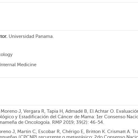
tor.
Universidad Panama.
cology
 Internal Medicine
 Moreno J, Vergara R, Tapia H, Admadé B, El Achtar O. Evaluació
ológico y Estadificación del Cáncer de Mama: 1er Consenso Naci
nameña de Oncologoía. RMP 2019; 39(2): 46-54.
reno J, Martin C, Escobar R, Chérigo E, Britton K. Crismatt A. 
pequeñas (CPCNP) recurrente o metastásico: 2do Consenso Naci