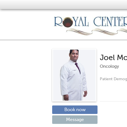
Joel M
Oncology
Patient Demog
Book now
Message