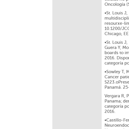
Oncología (
•St. Louis J
multidiscipl
resourxe-lim
10.1200/JCO
Chicago, EE
•St. Louis J
Guera Y, Mor
boards to im
2016. Dispo
categoría p
•Sowley T, M
Cancer pati
S223.oPrese
Panamá. 25-
Vergara R, 
Panama; dem
categoría p
2016.
•Castillo-F
Neuroendocr