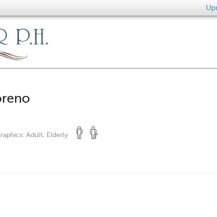
Upd
oreno
raphics:
Adult, Elderly