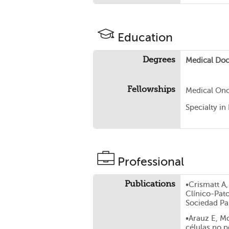
Education
Degrees
Medical Doc
Fellowships
Medical On
Specialty in
Professional
Publications
•Crismatt A,
Clínico-Pat
Sociedad Pa
•Arauz E, Mo
células no 