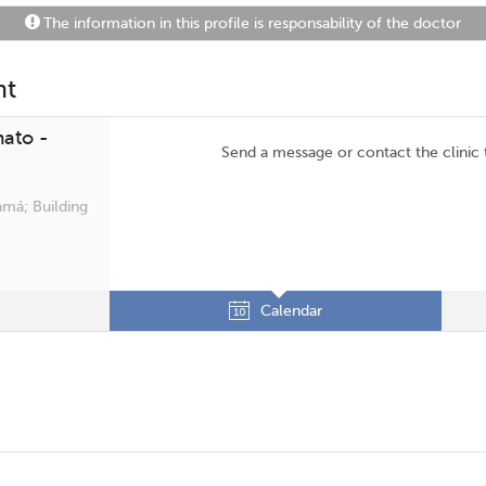
The information in this profile is responsability of the doctor
nt
ato -
Send a message or contact the clinic
amá; Building
Calendar