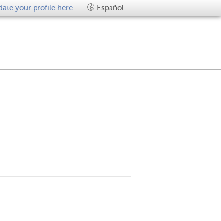
ate your profile here
Español