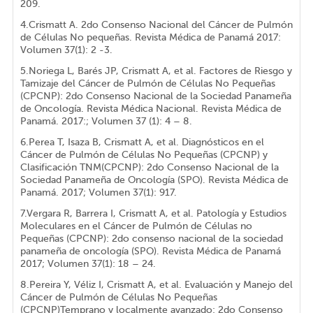
209.
4.Crismatt A. 2do Consenso Nacional del Cáncer de Pulmón
de Células No pequeñas. Revista Médica de Panamá 2017:
Volumen 37(1): 2 -3.
5.Noriega L, Barés JP, Crismatt A, et al. Factores de Riesgo y
Tamizaje del Cáncer de Pulmón de Células No Pequeñas
(CPCNP): 2do Consenso Nacional de la Sociedad Panameña
de Oncología. Revista Médica Nacional. Revista Médica de
Panamá. 2017:; Volumen 37 (1): 4 – 8.
6.Perea T, Isaza B, Crismatt A, et al. Diagnósticos en el
Cáncer de Pulmón de Células No Pequeñas (CPCNP) y
Clasificación TNM(CPCNP): 2do Consenso Nacional de la
Sociedad Panameña de Oncología (SPO). Revista Médica de
Panamá. 2017; Volumen 37(1): 9­17.
7.Vergara R, Barrera I, Crismatt A, et al. Patología y Estudios
Moleculares en el Cáncer de Pulmón de Células no
Pequeñas (CPCNP): 2do consenso nacional de la sociedad
panameña de oncología (SPO). Revista Médica de Panamá
2017; Volumen 37(1): 18 – 24.
8.Pereira Y, Véliz I, Crismatt A, et al. Evaluación y Manejo del
Cáncer de Pulmón de Células No Pequeñas
(CPCNP)Temprano y localmente avanzado: 2do Consenso