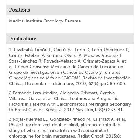
Positions
Medical Institute Oncology Panama
Publications
1.Ruvalcaba-Limón E, Cantú-de-León D, León-Rodríguez E,
Cortés-Esteban P, Serrano-Olvera A, Morales-Vásquez F,
Sosa-Sánchez R, Poveda-Velasco A, Crismatt-Zapata A, et
al. Primer Consenso Mexicano de Cáncer de Endometrio
Grupo de Investigación en Cáncer de Ovario y Tumores
Ginecológicos de México “GICOM”. Revista de Investigación
Clínica, Noviembre – diciembre, 2010; 62(6): pp 585-605.
2.Fernando Lara-Medina, Alejandro Crismatt, Cynthia
Villarreal-Garza, et al. Clinical Features and Prognostic
Factors in Patients with Carcinomatous Meningitis Secondary
to Breast Cancer. Breast J. 2012 May-Jun;1, 8(3):233-41.
3.Rojas-Puentes LL, Gonzalez-Pinedo M, Crismatt A, et al.
Phase II randomized, double-blind, placebo-controlled
study of whole-brain irradiation with concomitant
chloroquine for brain metastases. Radiat Oncol. 2013;8: